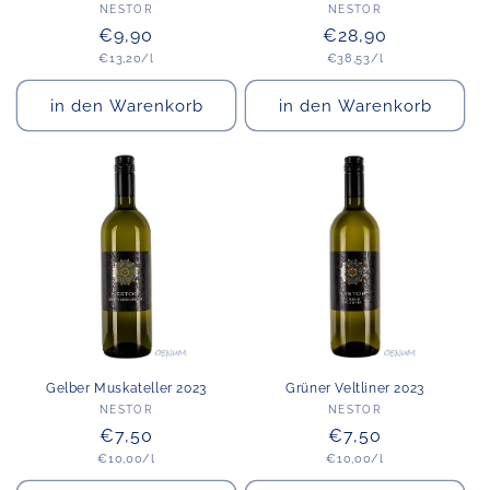
Anbieter:
Anbieter:
NESTOR
NESTOR
Normaler
€9,90
Normaler
€28,90
Grundpreis
Grundpreis
€13,20/l
Preis
Preis
€38,53/l
in den Warenkorb
in den Warenkorb
Gelber Muskateller 2023
Grüner Veltliner 2023
Anbieter:
Anbieter:
NESTOR
NESTOR
Normaler
€7,50
Normaler
€7,50
Grundpreis
Grundpreis
€10,00/l
Preis
€10,00/l
Preis