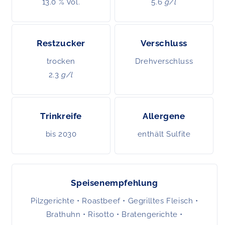
13.0 % Vol.
5.6
g/l
Restzucker
Verschluss
trocken
Drehverschluss
2.3
g/l
Trinkreife
Allergene
bis 2030
enthält Sulfite
Speisenempfehlung
Pilzgerichte • Roastbeef • Gegrilltes Fleisch •
Brathuhn • Risotto • Bratengerichte •