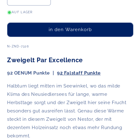
Verringere
Erhöhe
die
die
AUF LAGER
Menge
Menge
für
für
Zweigelt
Zweigelt
in den Warenkorb
Neusiedlersee
Neusiedlersee
DAC
DAC
2024
2024
ART.NR.:
N-ZND-7326
Zweigelt Par Excellence
92 OENUM Punkte |
92 Falstaff Punkte
Halbturn liegt mitten im Seewinkel, wo das milde
Klima des Neusiedlersees für lange, warme
Herbsttage sorgt und der Zweigelt hier seine Frucht
besonders gut ausreifen lässt. Genau diese Wärme
steckt in diesem Zweigelt von Nestor, der mit
dezentem Holzeinsatz noch etwas mehr Rundung
bekommt.