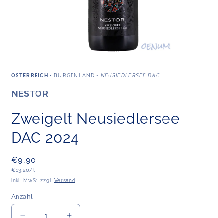
Medien
1
in
ÖSTERREICH
•
BURGENLAND
•
NEUSIEDLERSEE DAC
Modal
öffnen
NESTOR
Zweigelt Neusiedlersee
DAC 2024
Normaler
€9,90
Grundpreis
Preis
€13,20/l
inkl. MwSt. zzgl.
Versand
Anzahl
Anzahl