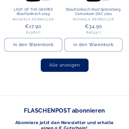
LADY OF THE GRAPES
Blaufränkisch Ried Spitzerberg
Blaufränkisch 2024
Carnuntum DAC 2021
Anbieter:
Anbieter:
MICHAELA RIEDMÜLLER
MICHAELA RIEDMÜLLER
Normaler
€17,90
Normaler
€34,90
Grundpreis
Grundpreis
Preis
€23,87/l
Preis
€46,53/l
in den Warenkorb
in den Warenkorb
Alle anzeigen
FLASCHENPOST abonnieren
Abonniere jetzt den Newsletter und erhalte
einen 5 € Gutschein!