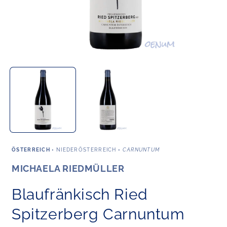
Medien
M
1
2
in
i
Modal
M
öffnen
ö
ÖSTERREICH
•
NIEDERÖSTERREICH
•
CARNUNTUM
MICHAELA RIEDMÜLLER
Blaufränkisch Ried
Spitzerberg Carnuntum