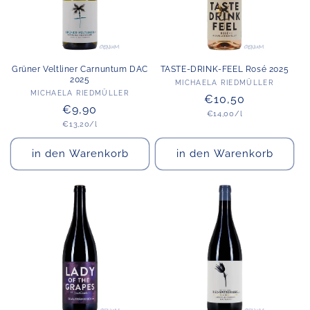
Grüner Veltliner Carnuntum DAC
TASTE-DRINK-FEEL Rosé 2025
2025
Anbieter:
MICHAELA RIEDMÜLLER
Anbieter:
MICHAELA RIEDMÜLLER
Normaler
€10,50
Normaler
€9,90
Grundpreis
Preis
€14,00/l
Grundpreis
€13,20/l
Preis
in den Warenkorb
in den Warenkorb