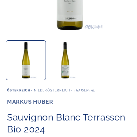
Medien
M
1
2
in
i
Modal
M
öffnen
ö
ÖSTERREICH
•
NIEDERÖSTERREICH
•
TRAISENTAL
MARKUS HUBER
Sauvignon Blanc Terrassen
Bio 2024