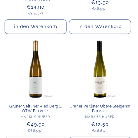
Anbieter:
Normaler
€13,90
Normaler
€14,90
Grundpreis
Preis
€18,53/l
Grundpreis
Preis
€19,87/l
in den Warenkorb
in den Warenkorb
Grüner Veltliner Ried Berg 1.
Grüner Veltliner Obere Steigen®
ÖTW Bio 2024
Bio 2024
Anbieter:
Anbieter:
MARKUS HUBER
MARKUS HUBER
Normaler
€49,90
Normaler
€12,50
Grundpreis
Grundpreis
Preis
€66,53/l
Preis
€16,67/l