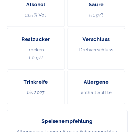
Alkohol
Säure
13.5 % Vol.
5.1
g/l
Restzucker
Verschluss
trocken
Drehverschluss
1.0
g/l
Trinkreife
Allergene
bis 2027
enthält Sulfite
Speisenempfehlung
Allrounder • Lamm • Steak • Schmorgerichte •