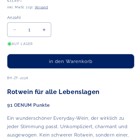
Grundpreis
Preis
€11,87/l
inkl. MwSt. zzgl.
Versand
Anzahl
Anzahl
Verringere
Erhöhe
die
die
AUF LAGER
Menge
Menge
für
für
Zweigelt
Zweigelt
in den Warenkorb
&amp;
&amp;
Friends
Friends
2022
2022
ART.NR.:
BH-ZF-2238
Rotwein für alle Lebenslagen
91 OENUM Punkte
Ein wunderschöner Everyday-Wein, der wirklich zu
jeder Stimmung passt. Unkompliziert, charmant und
ausgewogen. Kein schwerer Rotwein, sondern einer,