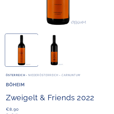
Medien
M
1
2
in
i
Modal
M
öffnen
ö
ÖSTERREICH
•
NIEDERÖSTERREICH
•
CARNUNTUM
BÖHEIM
Zweigelt & Friends 2022
Normaler
€8,90