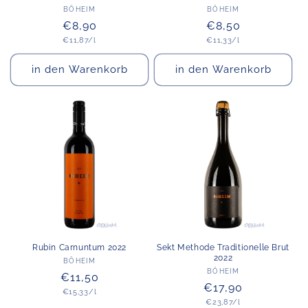
Anbieter:
Anbieter:
BÖHEIM
BÖHEIM
Normaler
€8,90
Normaler
€8,50
Grundpreis
Grundpreis
Preis
€11,87/l
Preis
€11,33/l
in den Warenkorb
in den Warenkorb
Rubin Carnuntum 2022
Sekt Methode Traditionelle Brut
2022
Anbieter:
BÖHEIM
Anbieter:
BÖHEIM
Normaler
€11,50
Normaler
€17,90
Grundpreis
Preis
€15,33/l
Grundpreis
Preis
€23,87/l